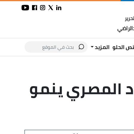
حرير
لراضي
نص الحلو
المزيد
اد المصري ينمو