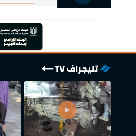
بإتقان ودقة مذهلة
تليجراف TV