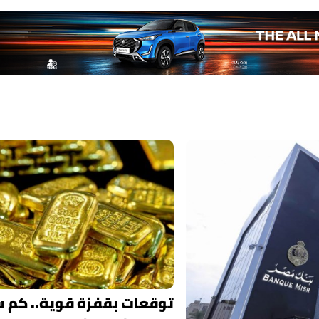
توقعات بقفزة قوية.. كم س