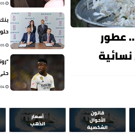
05 أغسطس 2026 05:40 م
بنك 
حلول
 عطور
05 أغسطس 2026 02:10 م
نسائية
"رون
حتى 
04 أغسطس 2026 11:40 م
قانون
أسعار
الأحوال
الذهب
الشخصية