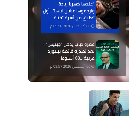
"عندها كهربا زيادة
وارحموها عشان ابنها".. أول
تعليق من أسرة "فتاة
الأوبر" (خاص)
06 أغسطس 2026 09:58 م
عمرو دياب يدخل "جينيس"
بعد تصدره قائمة بيلبورد
عربية لـ68 أسبوعا
06 أغسطس 2026 09:57 م
موعد عودة مجلس النواب
بعد فض دور الانعقاد
الأول.. ماذا يقول الدستور؟
06 أغسطس 2026 09:43 م
سر "الكاش باك".. حيلة