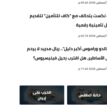
ركاب في ريف دمشق
06 أغسطس 2026 09:21 م
نكست يتحالف مع "كاف للتأمين" لتقديم
 تأمينية رقمية
الدو وراموس أكبر دليل".. ريال مدريد لا يرحم
الأساطير، هل اقترب رحيل فينيسيوس؟
الحرب على
حالة الطقس
إيران