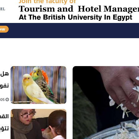
هل ت
نفوق
05 أغسطس 2026 07:26 م
القض
تتوّج ب