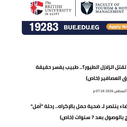
لسرقة أموال مدخري
الذهب في مصر
06 أغسطس 2026 09:37 م
رد ناري من والد بيزيرا على
أزمة نجله مع الزمالك
(خاص)
06 أغسطس 2026 09:34 م
قتل الزلازل الطيور؟.. طبيب يفسر حقيقة
النيابة توجه تهمة تكدير
 العصافير (خاص)
السلم العام لـ"فتاة الأوبر"
والسائق
06 أغسطس 2026 09:30 م
اء ينتصر لـ ضحية حمل بالإكراه.. رحلة "أمل"
ضحايا وإصابات.. عبوة
الوصول بعد 7 سنوات (خاص)
ناسفة تستهدف حافلة