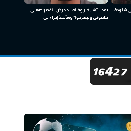
ني شنودة
بعد انتشار خبر وفاته.. ممرض الأقصر: "أهلي
سامح بسيون
كلموني وبيصرخوا" وسأتخذ إجراءاتي
أمام مشرحة 