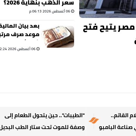
سعر الذهب بنهاية 2026؟
06 أغسطس 2026 06:13 م
سنة.. بنك مصر يتيح فتح
بعد بيان المالية.
موعد صرف مرتب
شهر أ
06 أغسطس 2026 02:24 م
بالزيادة الجديدة
م القاتم..
"الطيبات".. حين يتحول الطعام إلى
صناعة البامبو
وصفة للموت تحت ستار الطب البديل