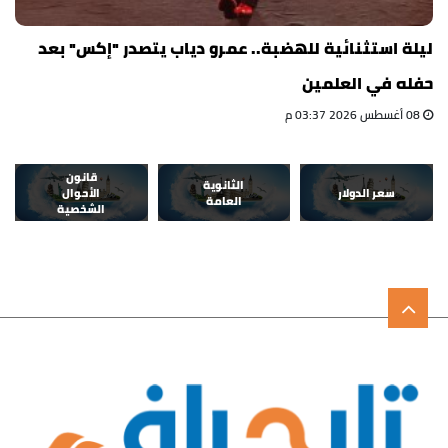
ليلة استثنائية للهضبة.. عمرو دياب يتصدر "إكس" بعد
حفله في العلمين
08 أغسطس 2026 03:37 م
قانون
الثانوية
سعر الدولار
الأحوال
العامة
الشخصية