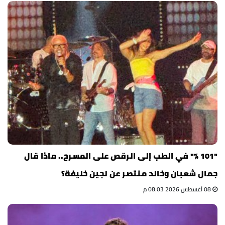
"101 %" في الطب إلى الرقص على المسرح.. ماذا قال
جمال شعبان وخالد منتصر عن لجين خليفة؟
08 أغسطس 2026 08:03 م