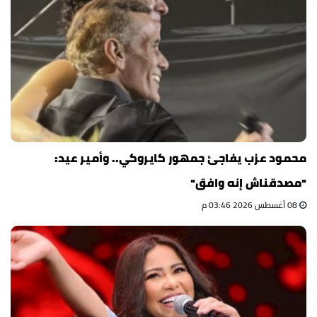
محمود عزب يفاجئ جمهور كايروكي.. وأمير عيد:
"مصدقناش إنه وافق"
08 أغسطس 2026 03:46 م