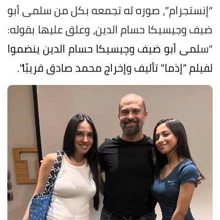
“إنستجرام”، صوره له تجمعه بكل من سلمى أبو
ضيف وجيسيكا حسام الدين، وعلق عليها بقوله:
“س
لمى أبو ضيف وچيسيكا حسام الدين ينضموا
لفيلم ”إذما" تأليف وإخراج محمد صادق قريبًا".