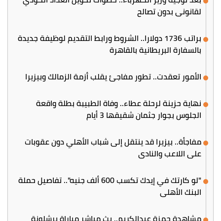
لقانوني بدون تصالح
براتب 1736 دولارا.. الشروط ورابط التقديم لوظيفة جديدة
بالسفارة البريطانية بالقاهرة
الأمور تعقدت.. تطور مفاجئ يقلب أزمة الزمالك وبيزيرا
نهاية حزينة لرحلة عطاء.. وفاة الطبيبة بطلة واقعة
الجلوس بجوار جثمان شقيقها 3 أيام
مفاجأة.. بيزيرا قد ينتقل إلى شباب الأهلي دون عقوبات
على اللاعب والنادي
"لو كارتك في إيدك تكسب 600 ألف جنيه".. تفاصيل حملة
البنك الأهلي
مشاهدة حمزة عبدالكريم.. بث مباشر مباراة برشلونة