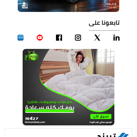
تابعونا على
تريند