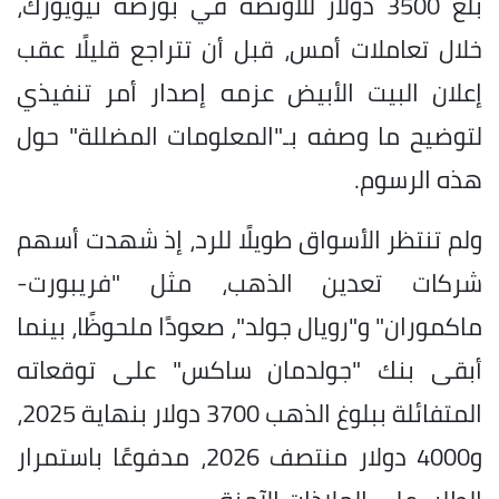
بلغ 3500 دولار للأونصة في بورصة نيويورك،
خلال تعاملات أمس، قبل أن تتراجع قليلًا عقب
إعلان البيت الأبيض عزمه إصدار أمر تنفيذي
لتوضيح ما وصفه بـ"المعلومات المضللة" حول
هذه الرسوم.
ولم تنتظر الأسواق طويلًا للرد، إذ شهدت أسهم
شركات تعدين الذهب، مثل "فريبورت-
ماكموران" و"رويال جولد"، صعودًا ملحوظًا، بينما
أبقى بنك "جولدمان ساكس" على توقعاته
المتفائلة ببلوغ الذهب 3700 دولار بنهاية 2025،
و4000 دولار منتصف 2026، مدفوعًا باستمرار