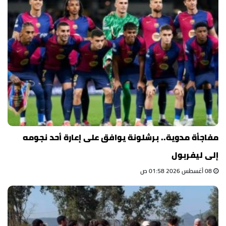
مفاجأة مدوية.. برشلونة يوافق على إعارة أحد نجومه
إلى ليفربول
08 أغسطس 2026 01:58 ص