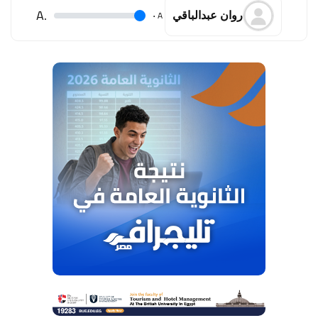
.A
.
A
روان عبدالباقي