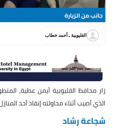
جانب من الزيارة
القليوبية ـ أحمد خطاب
زار محافظ القليوبية أيمن عطية، المتط
الذي أصيب أثناء محاولته إنقاذ أحد المناز
شجاعة رشاد