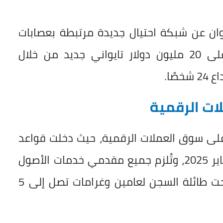
ان عن شبكة احتيال جديدة مرتبطة بعصابات
محلية وشركاء في كمبوديا، استولت على 20 مليون دولار تايواني جديد من خلال
ًا.
ات الرقمية
ة على سوق العملات الرقمية، حيث دخلت قواعد
مكافحة غسل الأموال حيز التنفيذ منذ يناير 2025، وتُلزم جميع مقدمي خدمات الأصول
الرقمية بالتسجيل قبل نهاية سبتمبر، تحت طائلة السجن لعامين وغرامات تصل إلى 5