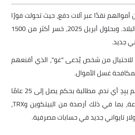
أموالهم نقدًا عبر آلات دفع، حيث تحولت فورًا
إلى عملات مشفرة قبل نقلها إلى خارج البلاد. وبحلول أبريل 2025، خسر أكثر من 1500
لاحتيال من شخص يُدعى "غو"، الذي أقنعهم
أكدت النيابة العامة أن المتهم الرئيسي لم يبِدِ أي ندم، مطالبة بحكم يصل إلى 25 عامًا
مع مصادرة جميع المكاسب غير المشروعة، بما في ذلك أرصدة من البيتكوين وTRX،