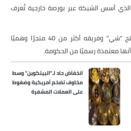
الذي أسس الشبكة عبر بورصة خارجية تُعرف
ولإضفاء طابع قانوني على نشاطه، افتتح "شي" وفريقه أكثر من 40 متجرًا وهميًا
 أنها معتمدة رسميًا من الحكومة.
انخفاض حاد لـ"البيتكوين" وسط
مخاوف تضخم أمريكية وضغوط
على العملات المشفرة