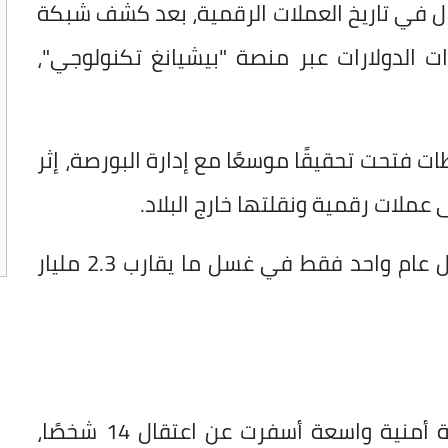
ال في تاريخ العملات الرقمية، بعد كشف شبكة
 الدولارات عبر منصة "بيشيانغ تكنولوجي"،
ت فتحت تحقيقًا موسعًا مع إدارة البورصة، إثر
عملات رقمية ونقلتها خارج البلاد.
وأظهرت التحقيقات أن الشبكة نجحت خلال عام واحد فقط في غسل ما يقارب 2.3 مليار
في أبريل الماضي، نفذت السلطات عملية أمنية واسعة أسفرت عن اعتقال 14 شخصًا،