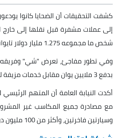
كشفت التحقيقات أن الضحايا كانوا يودعون 
شخص ما مجموعه 1.275 مليار دولار تايواني جديد.
وفي تطور مفاجئ، تعرض "شي" وفريقه ل
بدفع 3 ملايين يوان مقابل خدمات مزيفة لمكافحة غسل الأموال.
وسيارتين فاخرتين، وأكثر من 100 مليون دولار تايواني جديد في حسابات مصرفية.