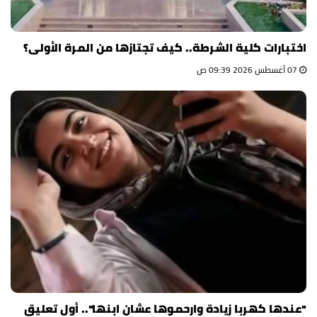
اختبارات كلية الشرطة.. كيف تجتازها من المرة الأولى؟
07 أغسطس 2026 09:39 ص
"عندها كهربا زيادة وارحموها عشان ابنها".. أول تعليق