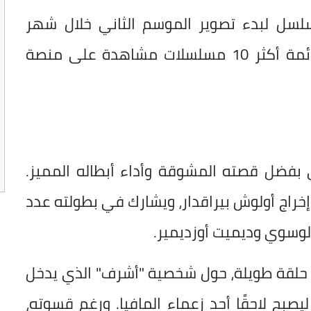
لسل لبدء تصوير الموسم الثاني خلال شهر
أغسطس الجاري، بعد أن تصدّر العمل قائمة أكثر 10 مسلسلات مشاهدة على منصة
ى بفضل قصته المشوقة وأداء أبطاله المميز.
من إنتاج شركة Tims Productions، وإخراج أولوش بيراقدار، ويشارك في بطولته عدد
ولوسوي وديميت أوزديمير.
دور أحداث الموسم الأول، المكوَّن من 13 حلقة طويلة، حول شخصية "أشرف" الذي يدخل
ليصبح لاحقًا أحد زعماء المافيا. ورغم قسوته،