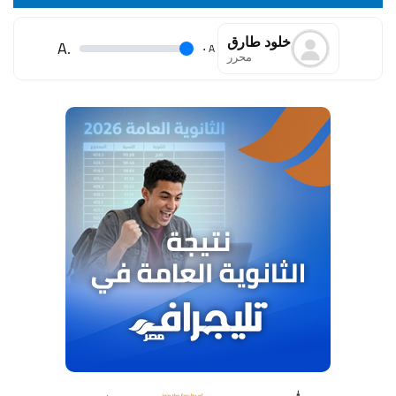
خلود طارق
.A
.
A
محرر