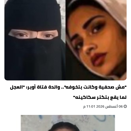
"مش صحفية وكانت بتخوفه".. والدة فتاة أوبر: "العجل
لما يقع بتكتر سكاكينه"
06 أغسطس 2026 11:01 م