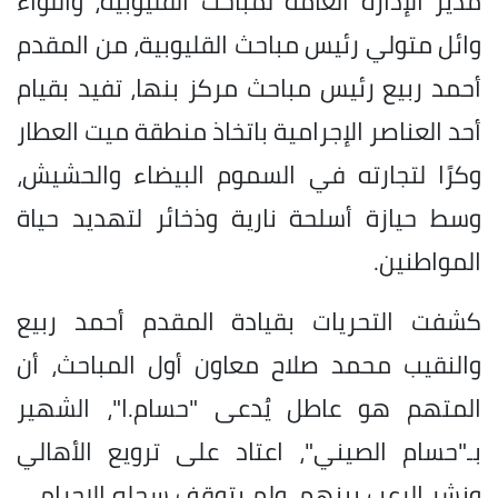
مدير الإدارة العامة لمباحث القليوبية، واللواء
وائل متولي رئيس مباحث القليوبية، من المقدم
أحمد ربيع رئيس مباحث مركز بنها، تفيد بقيام
أحد العناصر الإجرامية باتخاذ منطقة ميت العطار
وكرًا لتجارته في السموم البيضاء والحشيش،
وسط حيازة أسلحة نارية وذخائر لتهديد حياة
المواطنين.
كشفت التحريات بقيادة المقدم أحمد ربيع
والنقيب محمد صلاح معاون أول المباحث، أن
المتهم هو عاطل يُدعى "حسام.ا"، الشهير
بـ"حسام الصيني"، اعتاد على ترويع الأهالي
ونشر الرعب بينهم، ولم يتوقف سجله الإجرامي