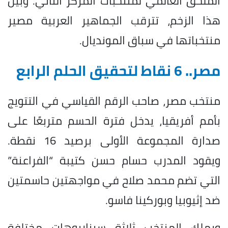
الملحق العالمي لمنتخبات المركز الثاني. وبين
هذا الزخم، تترقب الجماهير العربية مصير
منتخباتها في سباق المونديال.
مصر.. 6 نقاط لتحقيق الحلم الرابع
منتخب مصر، صاحب الرقم القياسي في التتويج
بأمم أفريقيا، يدخل فترة الحسم متربعًا على
صدارة المجموعة الأولى برصيد 16 نقطة.
ويقود المدرب حسام حسن كتيبة “الفراعنة”
التي تضم محمد صلاح في مواجهتين حاسمتين
ضد إثيوبيا وبوركينا فاسو.
ويملك المنتخب ثلاثة سيناريوهات مختلفة