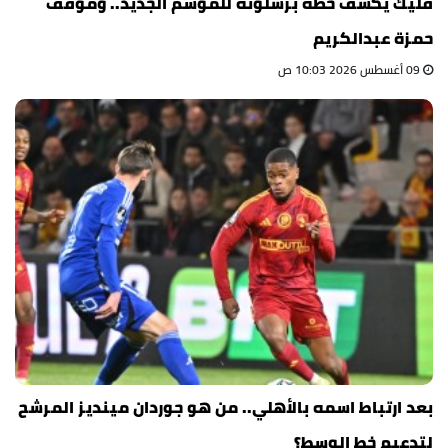
فليك يكشف خطة برشلونة للموسم الجديد.. وموقف
حمزة عبدالكريم
09 أغسطس 2026 10:03 ص
بعد ارتباط اسمه بالأهلي.. من هو جوردان مينديز المرشح
لتدعيم خط الوسط؟