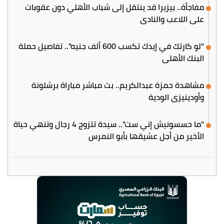
مفاجأة.. بيزيرا قد ينتقل إلى شباب الأهلي دون عقوبات
على اللاعب والنادي
"لو كارتك في إيدك تكسب 600 ألف جنيه".. تفاصيل حملة
البنك الأهلي
مشاهدة حمزة عبدالكريم.. بث مباشر مباراة برشلونة
وأودينيزي الودية
"ما حسسونيش إني ست".. سيدة تتزوج 4 رجال وتنهي حياة
الأخير من أجل عشيقها بأبو النمرس