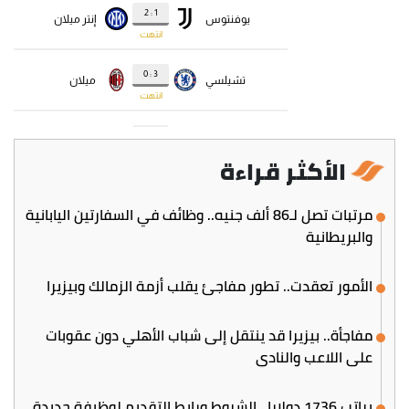
الأكثر قراءة
مرتبات تصل لـ86 ألف جنيه.. وظائف في السفارتين اليابانية
والبريطانية
الأمور تعقدت.. تطور مفاجئ يقلب أزمة الزمالك وبيزيرا
مفاجأة.. بيزيرا قد ينتقل إلى شباب الأهلي دون عقوبات
على اللاعب والنادي
براتب 1736 دولارا.. الشروط ورابط التقديم لوظيفة جديدة