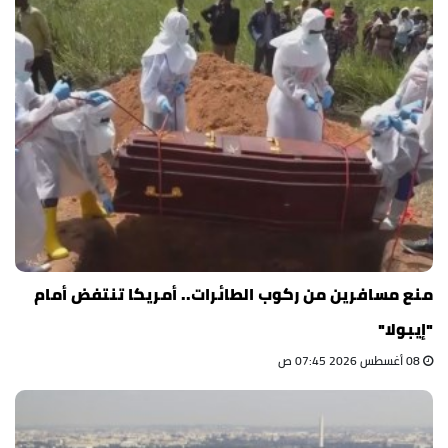
منع مسافرين من ركوب الطائرات.. أمريكا تنتفض أمام
"إيبولا"
08 أغسطس 2026 07:45 ص