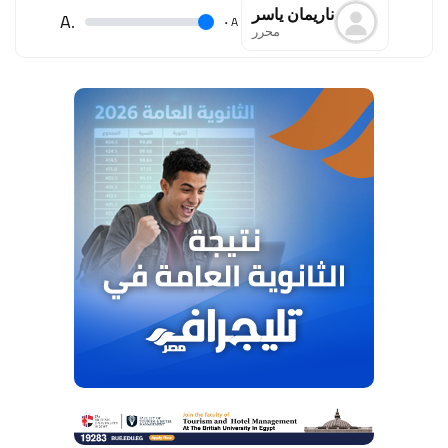
ناريمان ياسر
.A
.
A
محرر