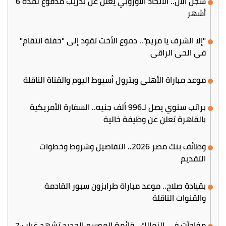
سجل الآن.. الاتحاد الأوروبي يعلن عن تدريب مدفوع لمدة 6
أشهر
"إلا الشرف يا مريم".. دموع الأخت تقود إلى "حفلة انتقام"
في الحي الراقي
موعد مباراة الأهلي وبترول أسيوط اليوم والقناة الناقلة
براتب سنوي يصل لـ996 ألف جنيه.. السفارة الأمريكية
بالقاهرة تعلن عن وظيفة خالية
وظائف بنك مصر 2026.. التفاصيل وشروط وخطوات
التقديم
بقيادة صلاح.. موعد مباراة طرابزون سبور القادمة
والقنوات الناقلة
مفاجآت في الزمالك.. قائمة الموسم الجديد تشهد غياب 7