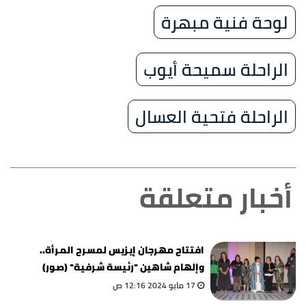
لوحة فنية مبهرة
الراحلة سميحة أيوب
الراحلة فتحية العسال
أخبار متعلقة
افتتاح مهرجان إيزيس لمسرح المرأة..
وإلهام شاهين "رئيسة شرفية" (صور)
17 مايو 2024 12:16 ص