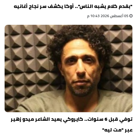
"بقدم كلام يشبه الناس".. أوكا يكشف سر نجاح أغانيه
05 أغسطس 2026 10:43 م
توفي قبل 6 سنوات.. كايروكي يعيد الشاعر ميدو زهير
عبر "مت ليه"