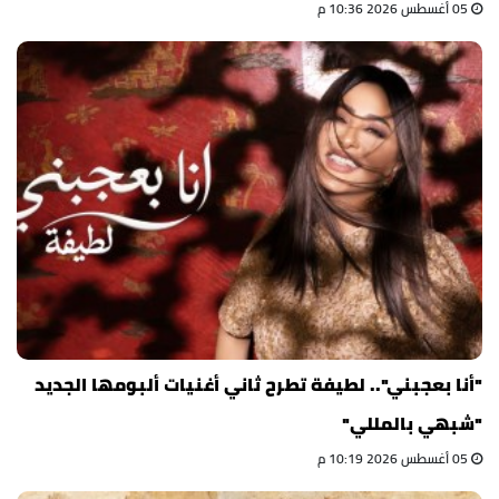
05 أغسطس 2026 10:36 م
"أنا بعجبني".. لطيفة تطرح ثاني أغنيات ألبومها الجديد
"شبهي بالمللي"
05 أغسطس 2026 10:19 م