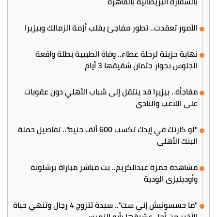
بالسفارة البريطانية بالقاهرة
الأمور تعقدت.. تطور مفاجئ يقلب أزمة الزمالك وبيزيرا
نهاية حزينة لرحلة عطاء.. وفاة الطبيبة بطلة واقعة
الجلوس بجوار جثمان شقيقها 3 أيام
مفاجأة.. بيزيرا قد ينتقل إلى شباب الأهلي دون عقوبات
على اللاعب والنادي
"لو كارتك في إيدك تكسب 600 ألف جنيه".. تفاصيل حملة
البنك الأهلي
مشاهدة حمزة عبدالكريم.. بث مباشر مباراة برشلونة
وأودينيزي الودية
"ما حسسونيش إني ست".. سيدة تتزوج 4 رجال وتنهي حياة
الأخير من أجل عشيقها بأبو النمرس