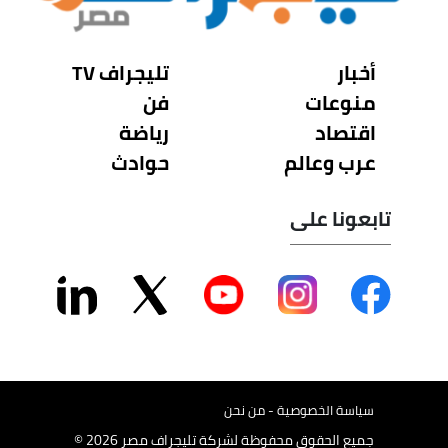
أخبار
تليجراف TV
منوعات
فن
اقتصاد
رياضة
عرب وعالم
حوادث
تابعونا على
سياسة الخصوصية - من نحن
جميع الحقوق محفوظة لشركة تليجراف مصر 2026 ©