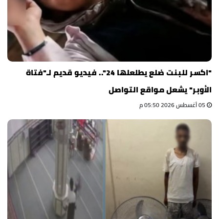
"اكسر للبنت ضلع يطلعلها 24".. فيديو قديم لـ"فتاة
الأوبر" يشعل مواقع التواصل
05 أغسطس 2026 05:50 م