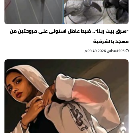
"سرق بيت ربنا".. ضبط عاطل استولى على مروحتين من
مسجد بالشرقية
05 أغسطس 2026 09:49 م