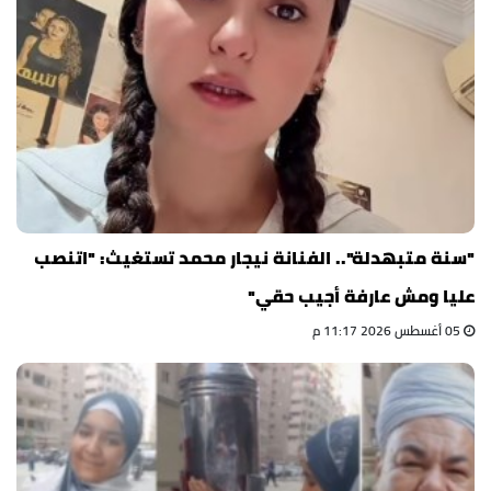
"سنة متبهدلة".. الفنانة نيجار محمد تستغيث: "اتنصب
عليا ومش عارفة أجيب حقي"
05 أغسطس 2026 11:17 م