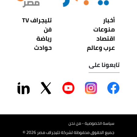
أخبار
تليجراف TV
منوعات
فن
اقتصاد
رياضة
عرب وعالم
حوادث
تابعونا على
سياسة الخصوصية - من نحن
جميع الحقوق محفوظة لشركة تليجراف مصر 2026 ©