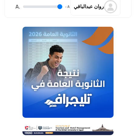
.A
.
A
روان عبدالباقي