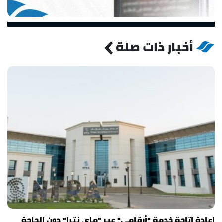
أخبار ذات صلة
إعادة إتاحة خدمة "أرقامي" عبر "ماي نترا" دون الحاجة