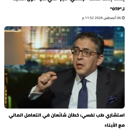
لـ"OTP"
06 أغسطس 2026 11:52 م
استشاري طب نفسي: خطآن شائعان في التعامل المالي
مع الأبناء