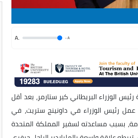
.A
.
A
يس الوزراء البريطاني كير ستارمر، بعد أقل
مل رئيس الوزراء في داونينج ستريت، في
مة، بسبب مساعدته لسفير المملكة المتحدة
تربطه علاقة واسعة بالملياردير الراحل جيفري