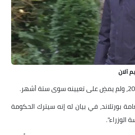
م آلان
امة بورتلاند، في بيان له إنه سيترك الحكومة
الوزراء".