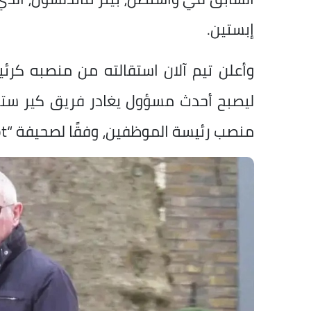
إبستين.
وأعلن تيم آلان استقالته من منصبه كرئ
ليصبح أحدث مسؤول يغادر فريق كير ست
منصب رئيسة الموظفين، وفقًا لصحيفة “the national scot” الاسكتلندية.