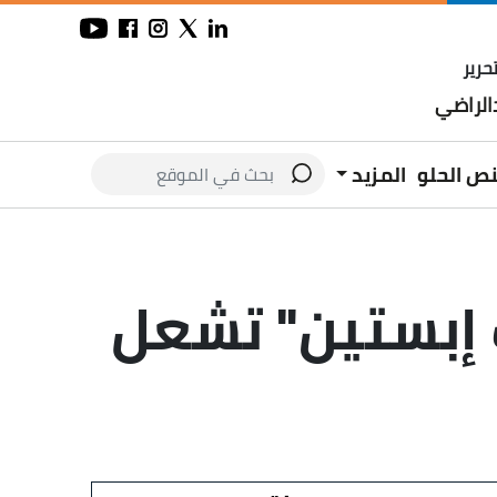
حرير
لراضي
نص الحلو
المزيد
ت إبستين" تشعل