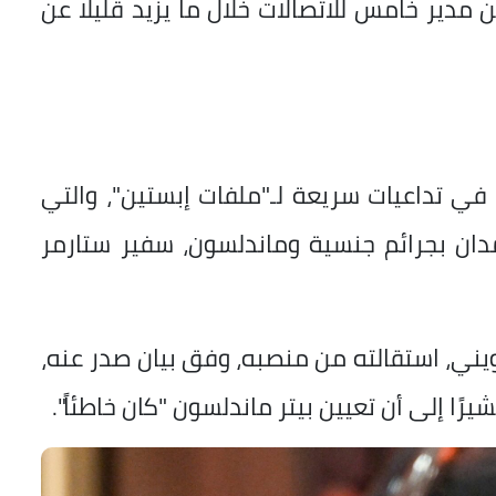
مدير خامس للاتصالات خلال ما يزيد قليلًا عن
ن في تداعيات سريعة لـ"ملفات إبستين"، والتي
ان بجرائم جنسية وماندلسون، سفير ستارمر
ني، استقالته من منصبه، وفق بيان صدر عنه،
يرًا إلى أن تعيين بيتر ماندلسون "كان خاطئاً".