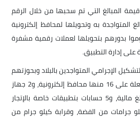
قيمة المبالغ التي تم سحبها من خلال الرقم
افة المبالغ المتواجدة به وتحويلها لمحافظ إلكترونية
البلاد ليقوموا بدورهم بتحويلها لعملات رقمية مشفرة
ة على إدارة التطبيق.
تشكيل الإجرامي المتواجدين بالبلاد وبحوزتهم
35 هاتفًا محمولا، و32 شريحة هاتف مفعلة على 16 منها محافظ إلكترونية، و2 جهاز
كمبيوتر محمول، و8 كروت بنكية، ومبالغ مالية، و5 حسابات بتطبيقات خاصة بالإتجار
ات الرقمية غير المشروعة، و7 كيلو جرامات من الفضة، وقرابة كيلو جرام من