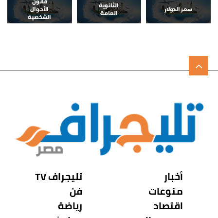
قانون
الثانوية
سعر الدولار
الأحوال
العامة
الشخصية
أخبار
تليجراف TV
منوعات
فن
اقتصاد
رياضة