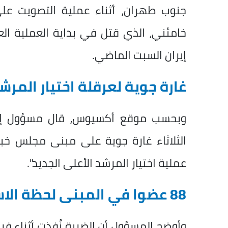
جنوب طهران، أثناء عملية التصويت على 
خامئني، الذي قتل في بداية العملية الع
إيران السبت الماضي.
غارة جوية لعرقلة اختيار المرش
وبحسب موقع أكسيوس، قال مسؤول إسرائ
الثلاثاء غارة جوية على مبنى مجلس خب
عملية اختيار المرشد الأعلى الجديد".
88 عضوا في المبنى لحظة الاستهداف
وأوضح المسؤول أن الضربة نُفذت أثناء فرز 