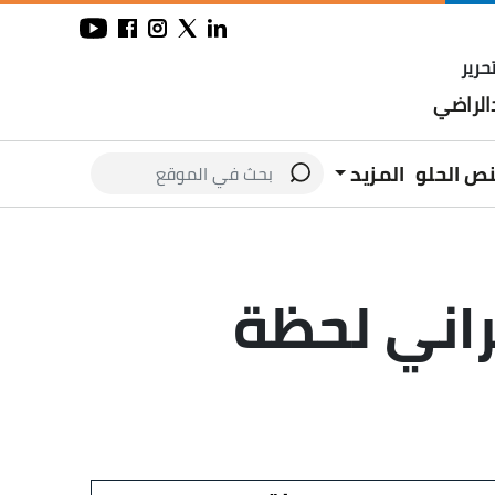
حرير
لراضي
نص الحلو
المزيد
راني لحظة