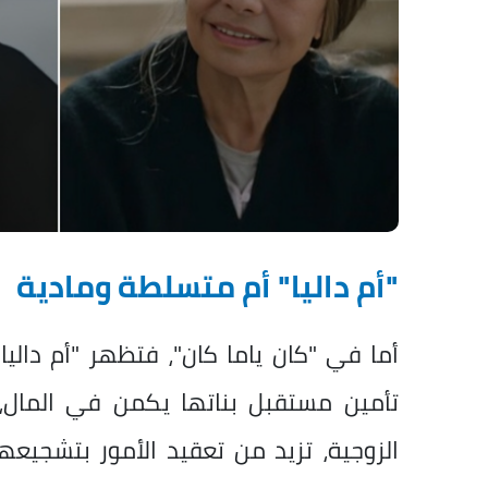
"أم داليا" أم متسلطة ومادية
أما في "كان ياما كان"، فتظهر "أم دالي
تأمين مستقبل بناتها يكمن في المال، ب
الزوجية، تزيد من تعقيد الأمور بتشجي