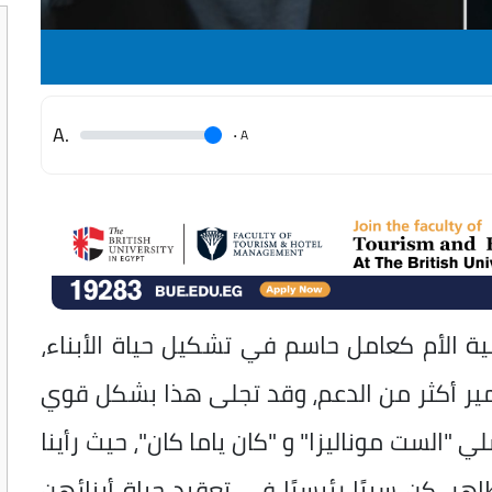
.A
.
A
ة الأم كعامل حاسم في تشكيل حياة الأبناء،
تدمير أكثر من الدعم، وقد تجلى هذا بشكل قوي
صة في مسلسلي "الست موناليزا" و "كان ياما كان"، حيث رأينا
هر، كن سببًا رئيسيًا في تعقيد حياة أبنائهن