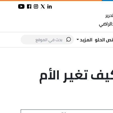
حرير
لراضي
نص الحلو
المزيد
يف تغير الأم