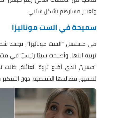
وتغيير مسارهم بشكل سلبي.
سميحة في الست موناليزا
في مسلسل "الست موناليزا"، تجسد شخص
تربية ابنها، وأصبحت سببًا رئيسيًا في مشا
"حسن"، الذي أضاع ثروة العائلة، كانت ت
لتحقيق مصالحها الشخصية، دون التفكير ف