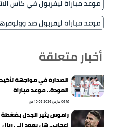
موعد مباراة ليفربول في كأس الاتح
موعد مباراة ليفربول ضد وولوفره
أخبار متعلقة
الصدارة في مواجهة تأكيد
العودة.. موعد مباراة
الزمالك والاتحاد السكندري
06 مارس 2026 10:08 ص
راموس يثير الجدل بضغطة
إعجاب.. هل يعود إلى ريال