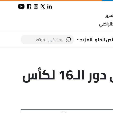
حرير
لراضي
نص الحلو
المزيد
ليفربول يصطدم بوولفرهامبتون في دور الـ16 لكأس