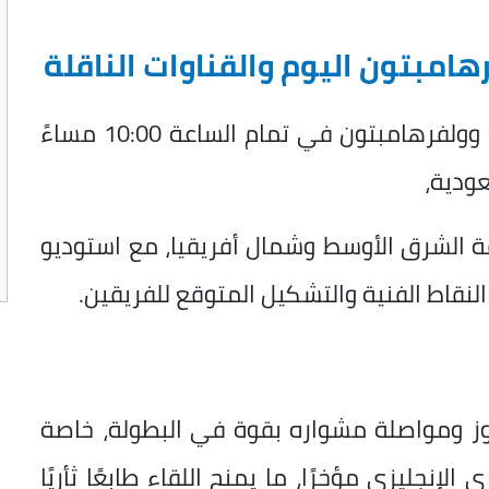
هامبتون اليوم والقناوات الناقلة
ومن المقرر أن تنطلق مباراة ليفربول مع وولفرهامبتون في تمام الساعة 10:00 مساءً
 beIN Sports 3 في منطقة الشرق الأوسط وشمال أفريقيا، مع استوديو
النقاط الفنية والتشكيل المتوقع للفريقين.
وز ومواصلة مشواره بقوة في البطولة، خاصة
إنجليزي مؤخرًا، ما يمنح اللقاء طابعًا ثأريًا