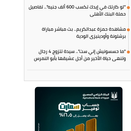
"لو كارتك في إيدك تكسب 600 ألف جنيه".. تفاصيل
حملة البنك الأهلي
مشاهدة حمزة عبدالكريم.. بث مباشر مباراة
برشلونة وأودينيزي الودية
"ما حسسونيش إني ست".. سيدة تتزوج 4 رجال
وتنهي حياة الأخير من أجل عشيقها بأبو النمرس