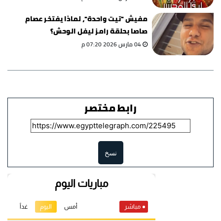
مفيش "تيت واحدة"، لماذا يفتخر عصام
صاصا بحلقة رامز ليفل الوحش؟
04 مارس 2026 07:20 م
رابط مختصر
نسخ