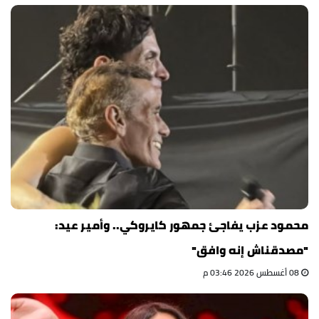
محمود عزب يفاجئ جمهور كايروكي.. وأمير عيد:
"مصدقناش إنه وافق"
08 أغسطس 2026 03:46 م