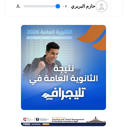
.A
.
A
حازم البربري