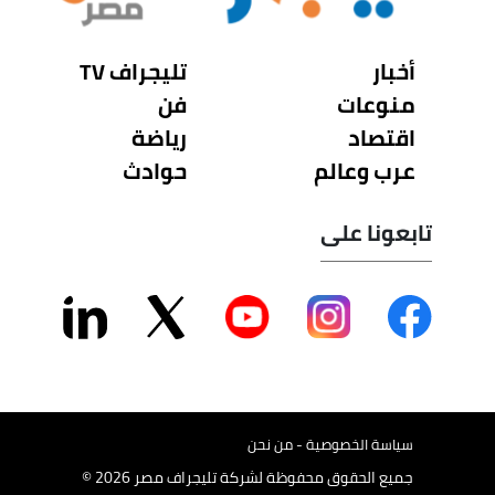
أخبار
تليجراف TV
منوعات
فن
اقتصاد
رياضة
عرب وعالم
حوادث
تابعونا على
سياسة الخصوصية - من نحن
جميع الحقوق محفوظة لشركة تليجراف مصر 2026 ©