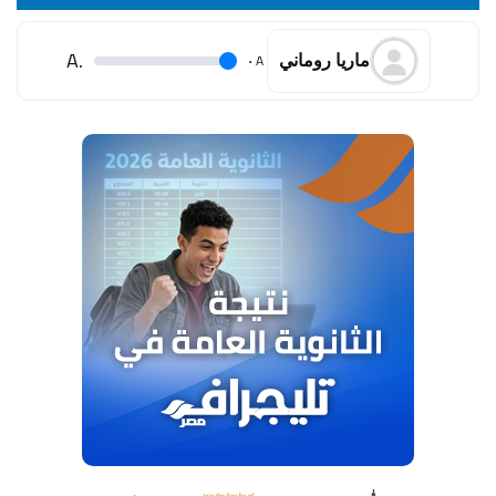
.A
.
A
ماريا روماني