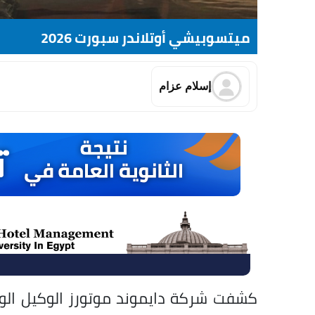
ميتسوبيشي أوتلاندر سبورت 2026
إسلام عزام
كشفت شركة دايموند موتورز الوكيل ال