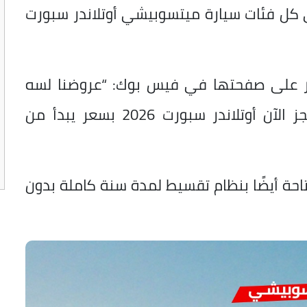
100 ألف جنيه على كل فئات سيارة ميتسوبيشي أوتلاندر سبورت
 على صفحتها في فيس بوك: “عروضنا لسه
مكملة، بسعر خيالي ومش هيتكرر.. احجز الآن أوتلاندر سبورت 2026 بسعر يبدأ من
تاحة أيضًا بنظام تقسيط لمدة سنة كاملة بدون