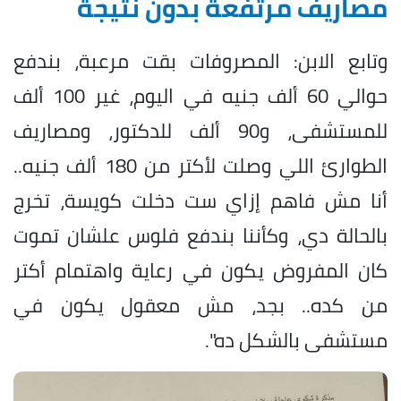
مصاريف مرتفعة بدون نتيجة
وتابع الابن: المصروفات بقت مرعبة، بندفع
حوالي 60 ألف جنيه في اليوم، غير 100 ألف
للمستشفى، و90 ألف للدكتور، ومصاريف
الطوارئ اللي وصلت لأكتر من 180 ألف جنيه..
أنا مش فاهم إزاي ست دخلت كويسة، تخرج
بالحالة دي، وكأننا بندفع فلوس علشان تموت
كان المفروض يكون في رعاية واهتمام أكتر
من كده.. بجد، مش معقول يكون في
مستشفى بالشكل ده".