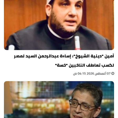
أمين "دينية الشيوخ": إساءة عبدالرحمن السيد لمصر
لكسب تعاطف الناخبين "خسة"
07 أغسطس 2026 04:15 ص