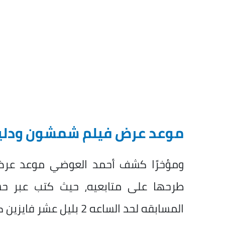
موعد عرض فيلم شمشون ودلي
ومؤخرًا كشف أحمد العوضي موعد عرض 
طرحها على متابعيه، حيث كتب عبر حس
المسابقه لحد الساعه 2 بليل عشر فايزين كل فايز 2000 جنيه".