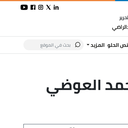
حرير
لراضي
نص الحلو
المزيد
أحمد العوضي