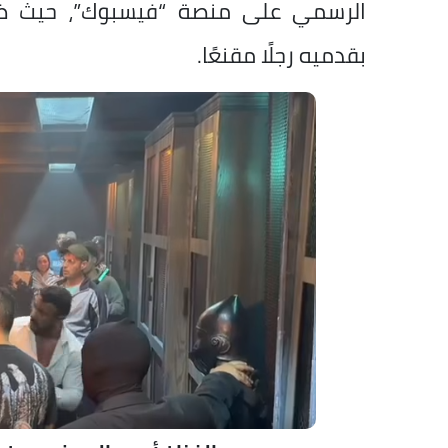
الرسمي على منصة “فيسبوك”، حيث 
بقدميه رجلًا مقنعًا.