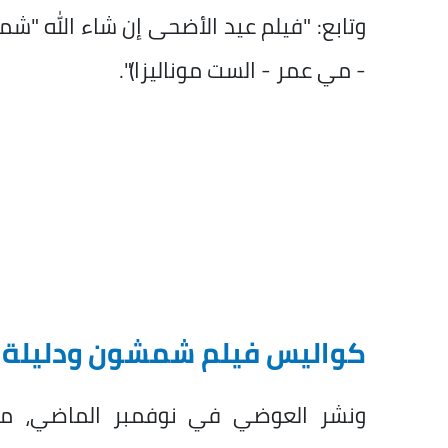
وتابع: "فيلم عيد الأضحى إن شاء الله "ش
- مي عمر - الست موناليزا)".
كواليس فيلم شمشون ودليلة
ونشر العوضي في نوفمبر الماضي، م