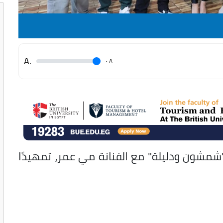
.A
.
A
"شمشون ودليلة" مع الفنانة مي عمر، تمهيدًا