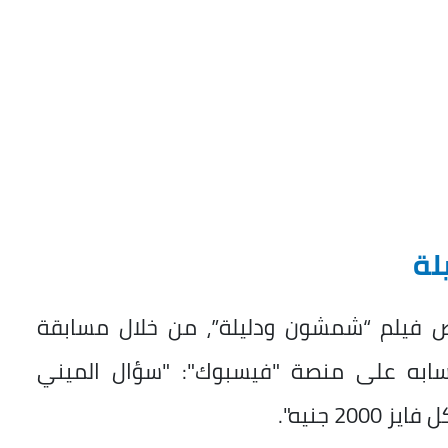
لة
فيلم “شمشون ودليلة”، من خلال مسابقة
ابه على منصة "فيسبوك": "سؤال الميني