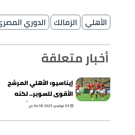
الأهلي
الزمالك
الدوري المصر
أخبار متعلقة
إيناسيو: الأهلي المرشح
الأقوى للسوبر.. لكنه
سيواجه صعوبة أمام
03 نوفمبر 2025 04:58 ص
سيراميكا