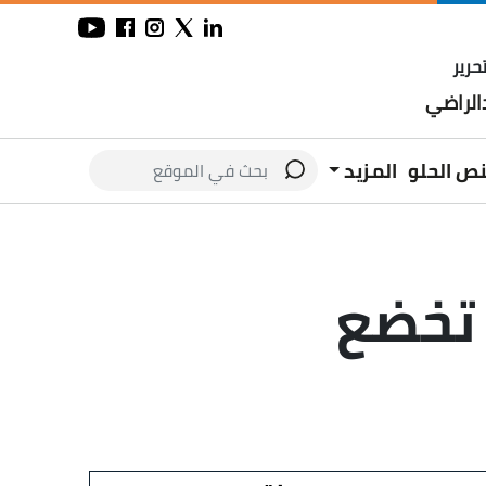
حرير
لراضي
نص الحلو
المزيد
 تخضع