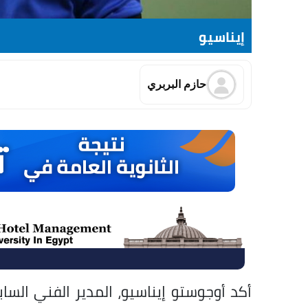
إيناسيو
حازم البربري
أكد أوجوستو إيناسيو، المدير الفني السا