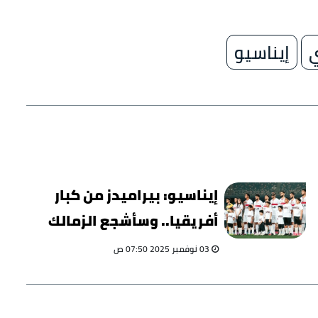
ي
إيناسيو
إيناسيو: بيراميدز من كبار
أفريقيا.. وسأشجع الزمالك
في السوبر
03 نوفمبر 2025 07:50 ص