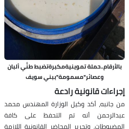
بالأرقام..حملة تموينيةمكبرةتضبط طنَّي ألبان
وعصائر"مسمومة"ببني سويف
إجراءات قانونية رادعة
من جانبه، أكد وكيل الوزارة المهندس محمد
عبدالرحمن أنه تم التحفظ على كافة
المضبوطات، وتحرير المحاضر القانونية اللازمة