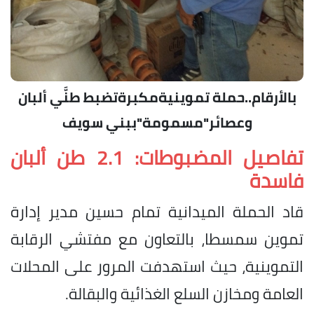
بالأرقام..حملة تموينيةمكبرةتضبط طنَّي ألبان
وعصائر"مسمومة"ببني سويف
تفاصيل المضبوطات: 2.1 طن ألبان
فاسدة
قاد الحملة الميدانية تمام حسين مدير إدارة
تموين سمسطا، بالتعاون مع مفتشي الرقابة
التموينية، حيث استهدفت المرور على المحلات
العامة ومخازن السلع الغذائية والبقالة.