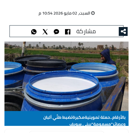
السبت، 02 مايو 2026 10:54 م
مشاركة
بالأرقام..حملة تموينيةمكبرةتضبط طنَّي ألبان
وعصائر"مسمومة"ببني سويف