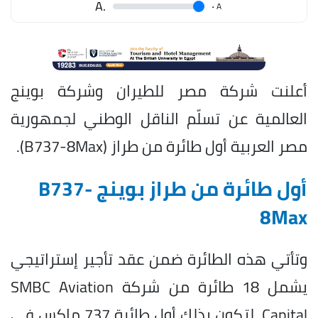
.A
.
A
أعلنت شركة مصر للطيران وشركة بوينج
العالمية عن تسلّم الناقل الوطني لجمهورية
مصر العربية أول طائرة من طراز (B737-8Max).
أول طائرة من طراز بوينج B737-
8Max
وتأتي هذه الطائرة ضمن عقد تأجير إستراتيجي
يشمل 18 طائرة من شركة SMBC Aviation
Capital، لتكون بذلك أول طائرة 737 ماكس في