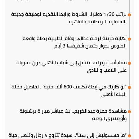
براتب 1736 دولارا.. الشروط ورابط التقديم لوظيفة جديدة
بالسفارة البريطانية بالقاهرة
نهاية حزينة لرحلة عطاء.. وفاة الطبيبة بطلة واقعة
الجلوس بجوار جثمان شقيقها 3 أيام
مفاجأة.. بيزيرا قد ينتقل إلى شباب الأهلي دون عقوبات
على اللاعب والنادي
"لو كارتك في إيدك تكسب 600 ألف جنيه".. تفاصيل حملة
البنك الأهلي
مشاهدة حمزة عبدالكريم.. بث مباشر مباراة برشلونة
وأودينيزي الودية
"ما حسسونيش إني ست".. سيدة تتزوج 4 رجال وتنهي حياة