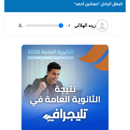
البطل الراحل “حسانين أحمد”
.A
.
A
زينه الهلالي