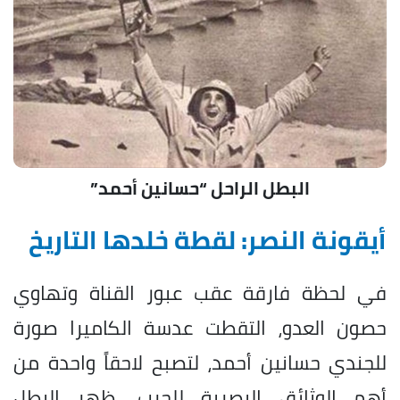
البطل الراحل “حسانين أحمد”
أيقونة النصر: لقطة خلدها التاريخ
في لحظة فارقة عقب عبور القناة وتهاوي
حصون العدو، التقطت عدسة الكاميرا صورة
للجندي حسانين أحمد، لتصبح لاحقاً واحدة من
أهم الوثائق البصرية للحرب. ظهر البطل