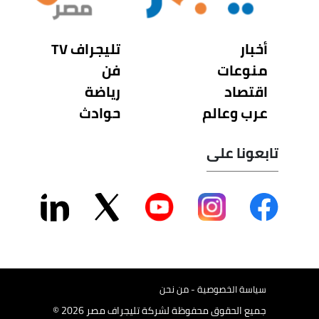
أخبار
تليجراف TV
منوعات
فن
اقتصاد
رياضة
عرب وعالم
حوادث
تابعونا على
سياسة الخصوصية - من نحن
جميع الحقوق محفوظة لشركة تليجراف مصر 2026 ©