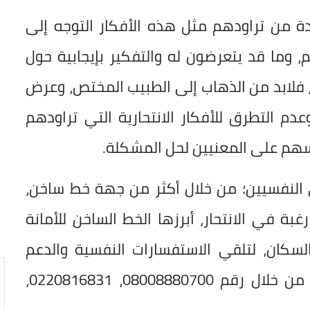
دة من تراودهم مثل هذه الأفكار التوجه إلى
ما قد يتعرضون له والتفكير بإيجابية حول
ن، فلابد من الذهاب إلى الطبيب المختص، وعرض
م التطرق للأفكار الانتحارية التي تراودهم
هم على المعنيين لحل المشكلة.
 النفسيين؛ من خلال أكثر من جهة خط ساخن،
 في الانتحار، أبرزها الخط الساخن للأمانة
السكان، لتلقي الاستفسارات النفسية والدعم
النفسي، ومساندة الراغبين في الانتحار، من خلال رقم 08008880700، 0220816831،