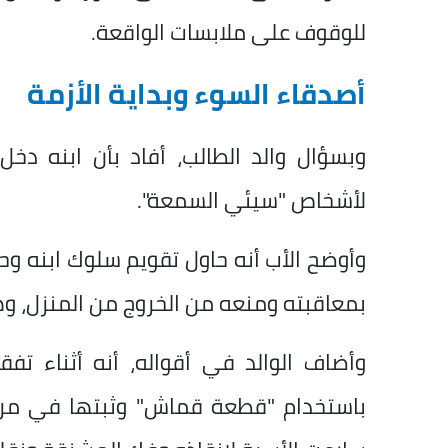
للوقوف على ملابسات الواقعة.
أصدقاء السوء وبداية الأزمة
وبسؤال والد الطالب، أفاد بأن ابنه د
لأشخاص "سيئي السمعة".
وأوضح الأب أنه حاول تقويم سلوك ابنه وح
بمعاقبته ومنعه من الخروج من المنزل، وه
وأضاف الوالد في أقواله، أنه أثناء ت
باستخدام "قطعة قماش" وثبتها في مروحة