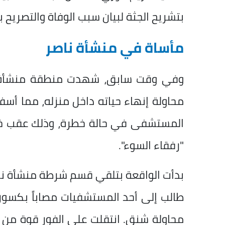
بتشريح الجثة لبيان سبب الوفاة والتصريح ب
مأساة في منشأة ناصر
وفي وقت سابق، شهدت منطقة منشأة نا
محاولة إنهاء حياته داخل منزله، مما أسفر
المستشفى في حالة خطرة، وذلك عقب خلا
"رفقاء السوء".
بدأت الواقعة بتلقي قسم شرطة منشأة ناصر
طالب إلى أحد المستشفيات مصاباً بكسو
محاولة شنق. انتقلت على الفور قوة من