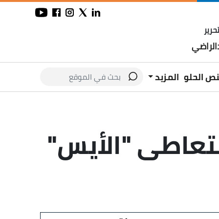
حرير
لراضي
نص الحلو
المزيد
عاطى "الأيس"