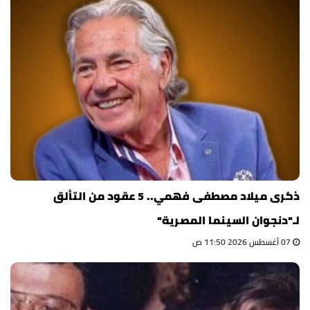
ذكرى ميلاد مصطفى فهمي.. 5 عقود من التألق
لـ"دنجوان السينما المصرية"
07 أغسطس 2026 11:50 ص