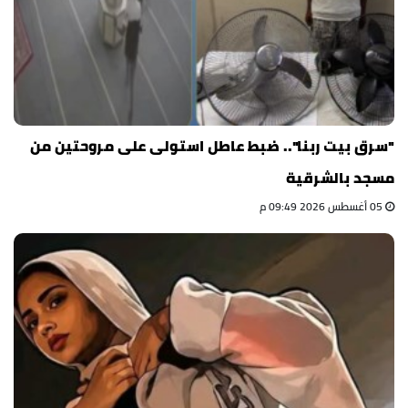
"سرق بيت ربنا".. ضبط عاطل استولى على مروحتين من
مسجد بالشرقية
05 أغسطس 2026 09:49 م