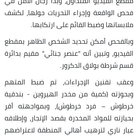
مقطع الفيديو المتداول، وبدأ رجال الأمن في
فحص الواقعة وإجراء التحريات حولها، لكشف
ملابساتها وضبط القائم على ارتكابها.
وبالفحص أمكن تحديد الشخص الظاهر بمقطع
الفيديو، وتبين أنه “عنصر جنائي” مقيم بدائرة
قسم شرطة بولاق الدكرور.
وعقب تقنين الإجراءات، تم ضبط المتهم
وبحوزته (كمية من مخدر الهيروين - بندقية
خرطوش – فرد خرطوش)، وبمواجهته أقر
بحيازته للمواد المخدرة بقصد الإتجار، وإطلاقه
عيار ناري لترهيب أهالي المنطقة لاعتراضهم