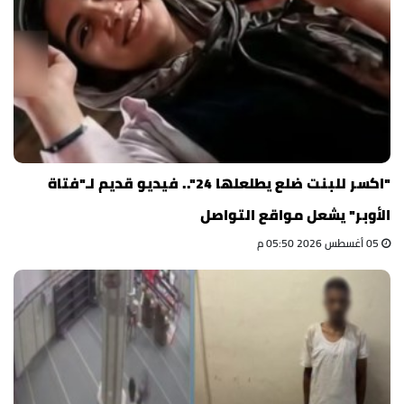
"اكسر للبنت ضلع يطلعلها 24".. فيديو قديم لـ"فتاة
الأوبر" يشعل مواقع التواصل
05 أغسطس 2026 05:50 م