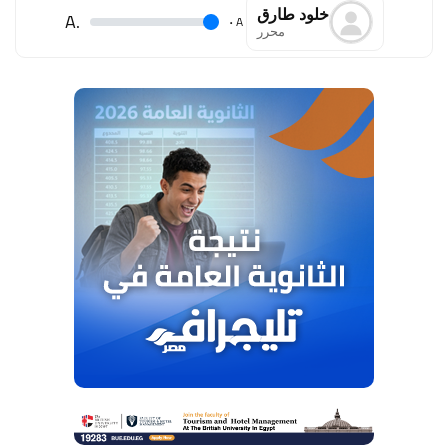
خلود طارق
.A
.
A
محرر