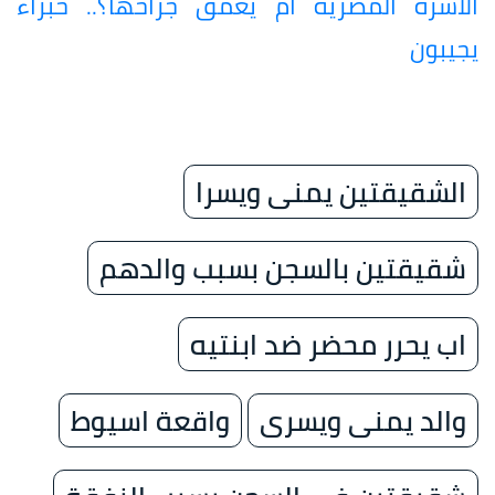
الأسرة المصرية أم يعمق جراحها؟.. خبراء
يجيبون
الشقيقتين يمنى ويسرا
شقيقتين بالسجن بسبب والدهم
اب يحرر محضر ضد ابنتيه
والد يمنى ويسرى
واقعة اسيوط