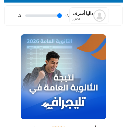
داليا أشرف
.A
.
A
محرر