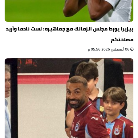
بيزيرا يورط مجلس الزمالك مع جماهيره: لست نادما وأريد
مصلحتكم
06 أغسطس 2026 05:56 م