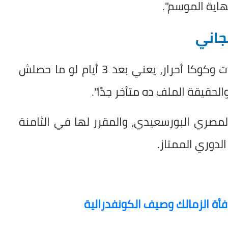
اية الموسم".
جاني
وتابع: "يوم 20 مايو هيبقى حسين الشحات وكوكا أحرار، يعني بعد 3 أيام لو ما حصلش
حقيقة الملف ده متأخر جدًا".
لمصري البورسعيدي، والمقرر لها في الثامنة
لدوري الممتاز.
فأة الزمالك وصيف الكونفدرالية