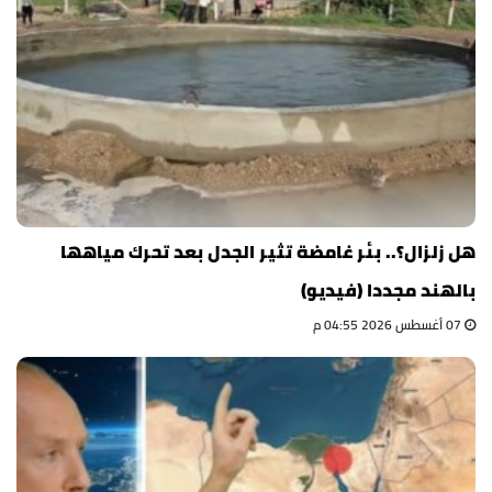
هل زلزال؟.. بئر غامضة تثير الجدل بعد تحرك مياهها
بالهند مجددا (فيديو)
07 أغسطس 2026 04:55 م