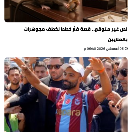
لص غير متوقع.. قصة فأر خطط لخطف مجوهرات
بالملايين
06 أغسطس 2026 06:40 م