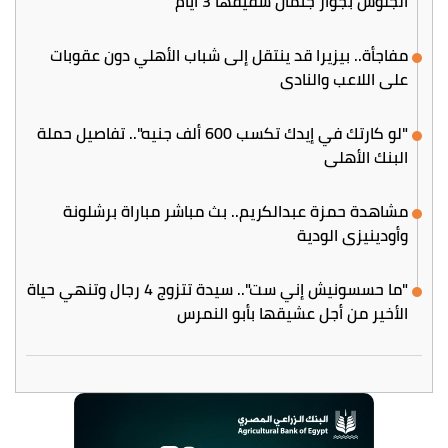
الجلوس بجوار جثمان شقيقها 3 أيام
مفاجأة.. بيزيرا قد ينتقل إلى شباب الأهلي دون عقوبات
على اللاعب والنادي
"لو كارتك في إيدك تكسب 600 ألف جنيه".. تفاصيل حملة
البنك الأهلي
مشاهدة حمزة عبدالكريم.. بث مباشر مباراة برشلونة
وأودينيزي الودية
"ما حسسونيش إني ست".. سيدة تتزوج 4 رجال وتنهي حياة
الأخير من أجل عشيقها بأبو النمرس