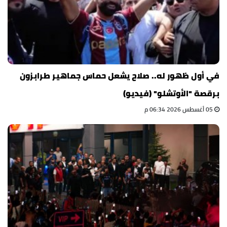
في أول ظهور له.. صلاح يشعل حماس جماهير طرابزون
برقصة "الأوتشلو" (فيديو)
05 أغسطس 2026 06:34 م