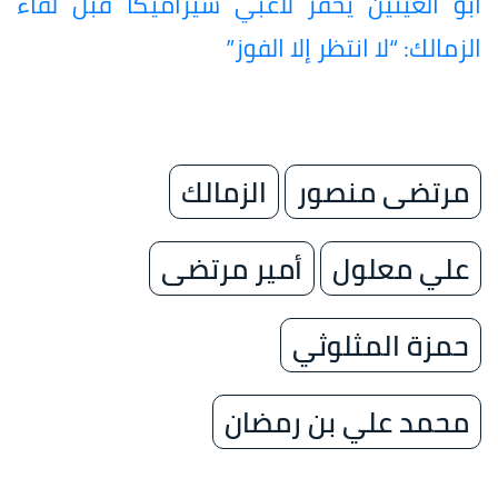
أبو العينين يحفز لاعبي سيراميكا قبل لقاء
الزمالك: “لا انتظر إلا الفوز”
مرتضى منصور
الزمالك
علي معلول
أمير مرتضى
حمزة المثلوثي
محمد علي بن رمضان