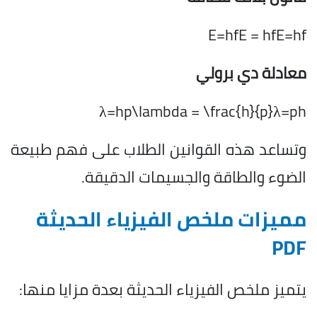
E=hfE = hfE=hf
معادلة دي برولي
λ=hp\lambda = \frac{h}{p}λ=ph​
وتساعد هذه القوانين الطلاب على فهم طبيعة
الضوء والطاقة والجسيمات الدقيقة.
مميزات ملخص الفيزياء الحديثة
PDF
يتميز ملخص الفيزياء الحديثة بعدة مزايا منها: