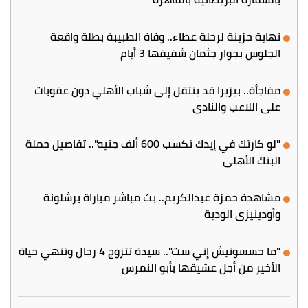
نهاية حزينة لرحلة عطاء.. وفاة الطبيبة بطلة واقعة
الجلوس بجوار جثمان شقيقها 3 أيام
مفاجأة.. بيزيرا قد ينتقل إلى شباب الأهلي دون عقوبات
على اللاعب والنادي
"لو كارتك في إيدك تكسب 600 ألف جنيه".. تفاصيل حملة
البنك الأهلي
مشاهدة حمزة عبدالكريم.. بث مباشر مباراة برشلونة
وأودينيزي الودية
"ما حسسونيش إني ست".. سيدة تتزوج 4 رجال وتنهي حياة
الأخير من أجل عشيقها بأبو النمرس