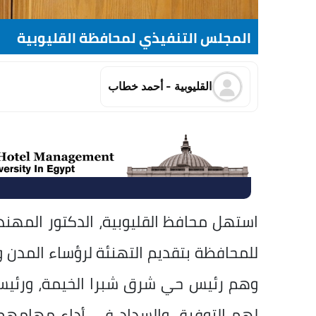
المجلس التنفيذي لمحافظة القليوبية
القليوبية - أحمد خطاب
استهل محافظ القليوبية، الدكتور المهند
للمحافظة بتقديم التهنئة لرؤساء المدن وا
وهم رئيس حي شرق شبرا الخيمة، ورئيس 
لهم التوفيق والسداد في أداء مهامهم ا