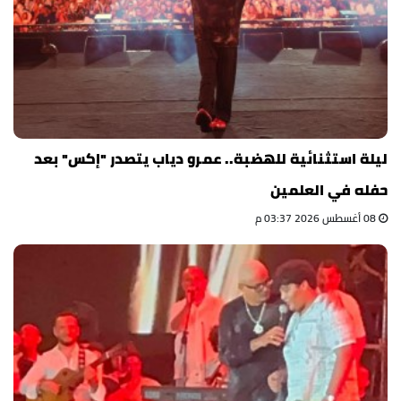
ليلة استثنائية للهضبة.. عمرو دياب يتصدر "إكس" بعد
حفله في العلمين
08 أغسطس 2026 03:37 م